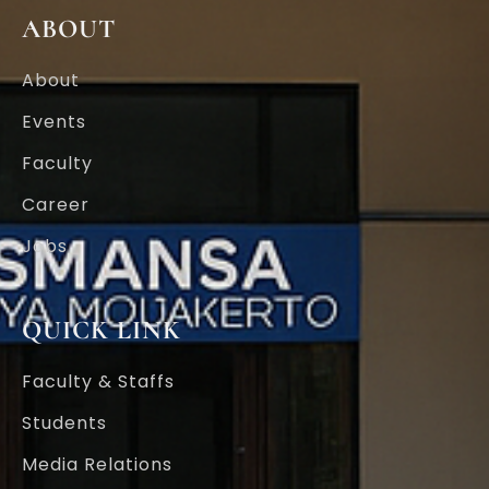
o
e
d
g
ABOUT
o
r
i
r
k
n
a
-
-
m
About
f
i
n
Events
Faculty
Career
Jobs
QUICK LINK
Faculty & Staffs
Students
Media Relations