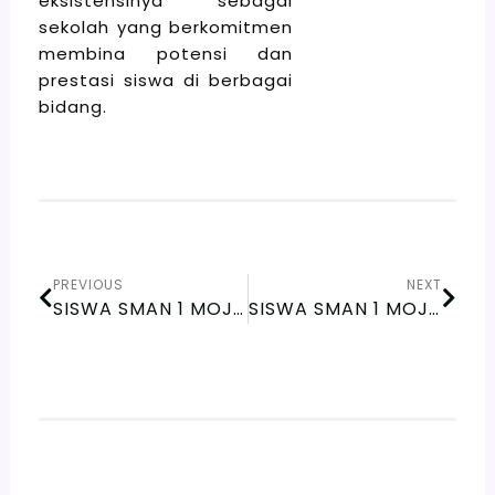
eksistensinya sebagai
sekolah yang berkomitmen
membina potensi dan
prestasi siswa di berbagai
bidang.
Prev
Next
PREVIOUS
NEXT
SISWA SMAN 1 MOJOKERTO RAIH JUARA 3 LEMPAR CAKRAM PUTRA DI KEJURKOT ATLETIK 2025
SISWA SMAN 1 MOJOKERTO RAIH JUARA 2 LARI 100 METER PUTRA DI KEJURKOT ATLETIK 2025